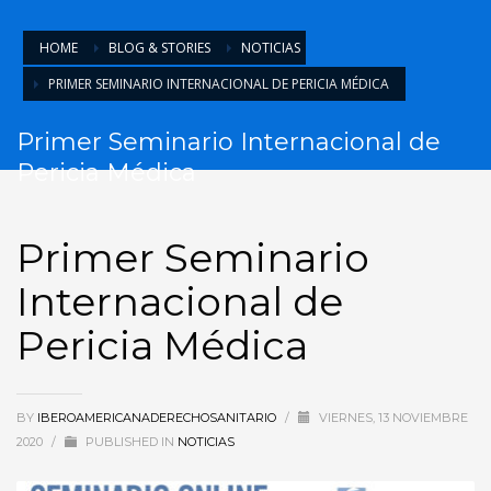
HOME
BLOG & STORIES
NOTICIAS
PRIMER SEMINARIO INTERNACIONAL DE PERICIA MÉDICA
Primer Seminario Internacional de
Pericia Médica
Primer Seminario
Internacional de
Pericia Médica
BY
IBEROAMERICANADERECHOSANITARIO
/
VIERNES, 13 NOVIEMBRE
2020
/
PUBLISHED IN
NOTICIAS