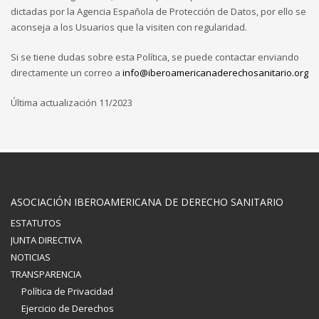
dictadas por la Agencia Española de Protección de Datos, por ello se
aconseja a los Usuarios que la visiten con regularidad.
Si se tiene dudas sobre esta Política, se puede contactar enviando
directamente un correo a
info@iberoamericanaderechosanitario.org
Última actualización 11/2023
ASOCIACIÓN IBEROAMERICANA DE DERECHO SANITARIO
ESTATUTOS
JUNTA DIRECTIVA
NOTICIAS
TRANSPARENCIA
Política de Privacidad
Ejercicio de Derechos