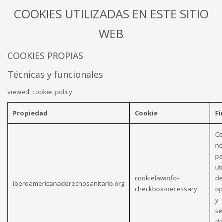
COOKIES UTILIZADAS EN ESTE SITIO
WEB
COOKIES PROPIAS
Técnicas y funcionales
viewed_cookie_policy
Propiedad
Cookie
Fi
Co
ne
pa
ut
cookielawinfo-
de
iberoamericanaderechosanitario.org
checkbox-necessary
op
y
se
de