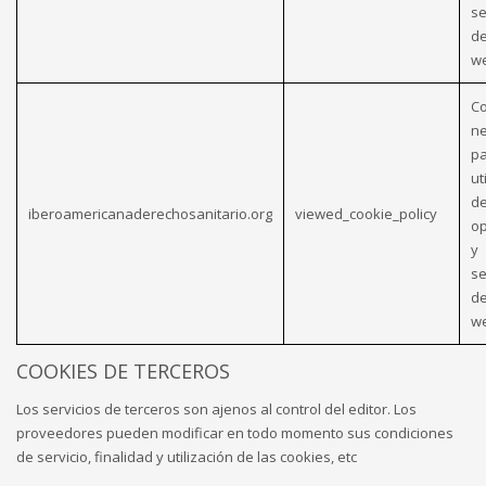
se
de
w
Co
ne
pa
ut
de
iberoamericanaderechosanitario.org
viewed_cookie_policy
op
y
se
de
w
COOKIES DE TERCEROS
Los servicios de terceros son ajenos al control del editor. Los
proveedores pueden modificar en todo momento sus condiciones
de servicio, finalidad y utilización de las cookies, etc