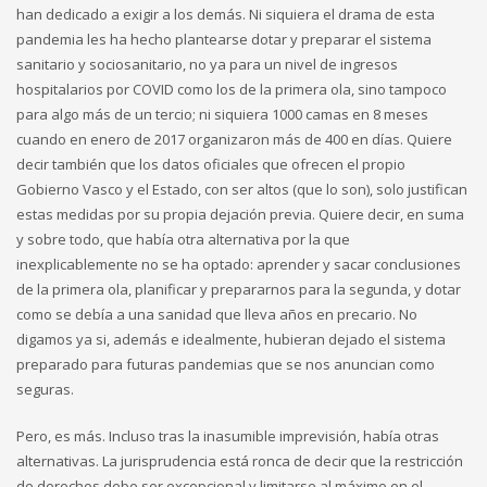
han dedicado a exigir a los demás. Ni siquiera el drama de esta
pandemia les ha hecho plantearse dotar y preparar el sistema
sanitario y sociosanitario, no ya para un nivel de ingresos
hospitalarios por COVID como los de la primera ola, sino tampoco
para algo más de un tercio; ni siquiera 1000 camas en 8 meses
cuando en enero de 2017 organizaron más de 400 en días. Quiere
decir también que los datos oficiales que ofrecen el propio
Gobierno Vasco y el Estado, con ser altos (que lo son), solo justifican
estas medidas por su propia dejación previa. Quiere decir, en suma
y sobre todo, que había otra alternativa por la que
inexplicablemente no se ha optado: aprender y sacar conclusiones
de la primera ola, planificar y prepararnos para la segunda, y dotar
como se debía a una sanidad que lleva años en precario. No
digamos ya si, además e idealmente, hubieran dejado el sistema
preparado para futuras pandemias que se nos anuncian como
seguras.
Pero, es más. Incluso tras la inasumible imprevisión, había otras
alternativas. La jurisprudencia está ronca de decir que la restricción
de derechos debe ser excepcional y limitarse al máximo en el