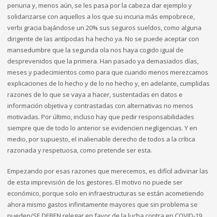
penuria y, menos aún, se les pasa por la cabeza dar ejemplo y
solidarizarse con aquellos a los que su incuria más empobrece,
verbi gracia bajándose un 20% sus seguros sueldos, como alguna
dirigente de las antípodas ha hecho ya. No se puede aceptar con
mansedumbre que la segunda ola nos haya cogido igual de
desprevenidos que la primera. Han pasado ya demasiados días,
meses y padecimientos como para que cuando menos merezcamos
explicaciones de lo hecho y de lo no hecho y, en adelante, cumplidas
razones de lo que se vaya a hacer, sustentadas en datos e
información objetiva y contrastadas con alternativas no menos
motivadas. Por último, incluso hay que pedir responsabilidades
siempre que de todo lo anterior se evidencien negligencias. Y en
medio, por supuesto, el inalienable derecho de todos a la crítica
razonada y respetuosa, como pretende ser esta.
Empezando por esas razones que merecemos, es difícil adivinar las
de esta imprevisión de los gestores. El motivo no puede ser
económico, porque solo en infraestructuras se están acometiendo
ahora mismo gastos infinitamente mayores que sin problema se
pueden/SE DEBEN relegar en favor de la lucha contra en COVID-19