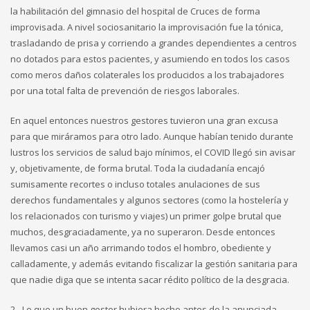
la habilitación del gimnasio del hospital de Cruces de forma
improvisada. A nivel sociosanitario la improvisación fue la tónica,
trasladando de prisa y corriendo a grandes dependientes a centros
no dotados para estos pacientes, y asumiendo en todos los casos
como meros daños colaterales los producidos a los trabajadores
por una total falta de prevención de riesgos laborales.
En aquel entonces nuestros gestores tuvieron una gran excusa
para que miráramos para otro lado. Aunque habían tenido durante
lustros los servicios de salud bajo mínimos, el COVID llegó sin avisar
y, objetivamente, de forma brutal. Toda la ciudadanía encajó
sumisamente recortes o incluso totales anulaciones de sus
derechos fundamentales y algunos sectores (como la hostelería y
los relacionados con turismo y viajes) un primer golpe brutal que
muchos, desgraciadamente, ya no superaron. Desde entonces
llevamos casi un año arrimando todos el hombro, obediente y
calladamente, y además evitando fiscalizar la gestión sanitaria para
que nadie diga que se intenta sacar rédito político de la desgracia.
2.- Lo que un buen gestor hubiera hecho antes de la anunciada