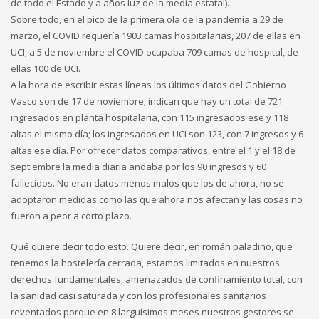
de todo el Estado y a años luz de la media estatal).
Sobre todo, en el pico de la primera ola de la pandemia a 29 de
marzo, el COVID requería 1903 camas hospitalarias, 207 de ellas en
UCI; a 5 de noviembre el COVID ocupaba 709 camas de hospital, de
ellas 100 de UCI.
A la hora de escribir estas líneas los últimos datos del Gobierno
Vasco son de 17 de noviembre; indican que hay un total de 721
ingresados en planta hospitalaria, con 115 ingresados ese y 118
altas el mismo día; los ingresados en UCI son 123, con 7 ingresos y 6
altas ese día. Por ofrecer datos comparativos, entre el 1 y el 18 de
septiembre la media diaria andaba por los 90 ingresos y 60
fallecidos. No eran datos menos malos que los de ahora, no se
adoptaron medidas como las que ahora nos afectan y las cosas no
fueron a peor a corto plazo.
Qué quiere decir todo esto. Quiere decir, en román paladino, que
tenemos la hostelería cerrada, estamos limitados en nuestros
derechos fundamentales, amenazados de confinamiento total, con
la sanidad casi saturada y con los profesionales sanitarios
reventados porque en 8 larguísimos meses nuestros gestores se