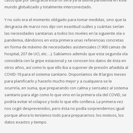
caso) que por desgracia esta no será ya la última pandemia en este
mundo globalizado y totalmente interconectado.
Y no solo era el momento obligado para tomar medidas, sino que la
desgracia de marzo nos dijo con exactitud cuáles y cuántas serían
las necesidades sanitarias a todos los niveles en la siguiente ola o
pandemia, dándonos en esta primera unas referencias concretas
en forma de máximo de necesidades asistenciales (1.900 camas de
hospital, 207 de UCI, etc….). Sabíamos además que esta segunda ola
coincidiría con la gripe estacional y se conocen los datos de ésta en
otros años, así como lo que ello iba a suponer de presión añadida al
COVID-19 para el sistema sanitario. Disponíamos de 8 largos meses
para planificarlo y hacerlo mucho mejor y a cualquiera se le
ocurriría, en suma, que preparando con calma y sensatez al sistema
sanitario para algo como lo que vino en la primera ola del COVID, se
podría evitar el colapso y todo lo que ello conlleva. La primera vez
nos cogió desprevenidos, pero ésta no podía sorprendernos igual
porque ahora lo teníamos todo para prepararnos: los motivos, los
datos exactos y tiempo.