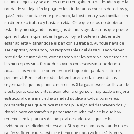
Lo único objetivo y seguro es que quien gobierna ha decidido que la
ronda de su dejación la paguen los ciudadanos con sus derechos y,
quizá más especialmente por ahora, la hostelería y sus familias con
su dinero, su trabajo y hasta su vida. Creo que estos no debieran
estar hoy mendigando las migajas de unas ayudas a las que puede
que no hubiera que haber llegado. Hoy la hostelería debería de
estar abierta y ganándose el pan con su trabajo. Aunque haya de
ser deprisa y corriendo, los responsables del desaguisado deben
arreglarlo de inmediato, comenzando por levantar ya los cierres en
los municipios sin afectación COVID o con escasísima incidencia
actual, ellos verán si manteniendo el toque de queda y el cierre
perimetral. Pero, sobre todo, deben hacer con la mayor de las
urgencias lo que no planificaron en los 8 largos meses que llevan de
siesta para, cuanto antes, acometer la urgente e inaplazable mejora
estructural de la maltrecha sanidad pública a todos los niveles,
prepararla para que nunca más nos pille algo así desprevenidos y
dotarla para catástrofes y pandemias mucho más de lo que hoy
tenemos en la planta 9 del hospital de Galdakao, que se ha
evidenciado radicalmente escaso. Si lo que estamos pasando no es
razón suficiente para esto, me temo que nada ya lo será. Mientras